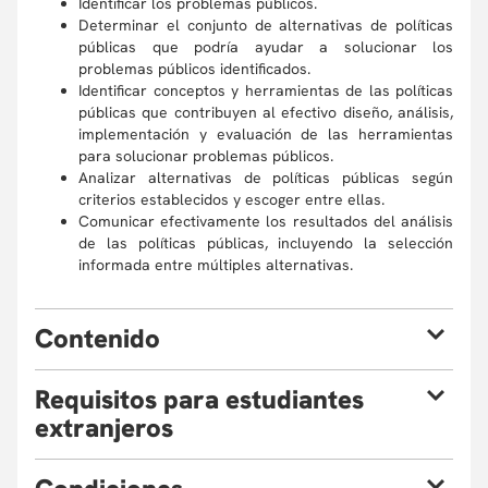
Identificar los problemas públicos.
Determinar el conjunto de alternativas de políticas
públicas que podría ayudar a solucionar los
problemas públicos identificados.
Identificar conceptos y herramientas de las políticas
públicas que contribuyen al efectivo diseño, análisis,
implementación y evaluación de las herramientas
para solucionar problemas públicos.
Analizar alternativas de políticas públicas según
criterios establecidos y escoger entre ellas.
Comunicar efectivamente los resultados del análisis
de las políticas públicas, incluyendo la selección
informada entre múltiples alternativas.
C
ontenido
R
equisitos para estudiantes
Introducir conceptos básicos para el estudio de las
políticas públicas.
extranjeros
Identificar actores relevantes en el diseño, análisis,
implementación y evaluación de las políticas
Si eres estudiante extranjero y quieres realizar un curso
públicas, teniendo en cuenta los intereses de estos