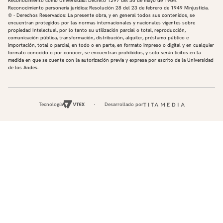
Reconocimiento como Universidad: Decreto 1297 del 30 de mayo de 1964.
Reconocimiento personería jurídica: Resolución 28 del 23 de febrero de 1949 Minjusticia.
© - Derechos Reservados: La presente obra, y en general todos sus contenidos, se
encuentran protegidos por las normas internacionales y nacionales vigentes sobre
propiedad Intelectual, por lo tanto su utilización parcial o total, reproducción,
comunicación pública, transformación, distribución, alquiler, préstamo público e
importación, total o parcial, en todo o en parte, en formato impreso o digital y en cualquier
formato conocido o por conocer, se encuentran prohibidos, y solo serán lícitos en la
medida en que se cuente con la autorización previa y expresa por escrito de la Universidad
de los Andes.
Tecnología
Desarrollado por