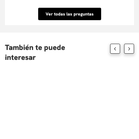
Conoce nuestra Política de descuentos aquí.
porcentaje que tu requieras y su aprobación es
inmediata. Conoce las entidades con las que
Ver todas las preguntas
tenemos convenio aquí.
También te puede
interesar