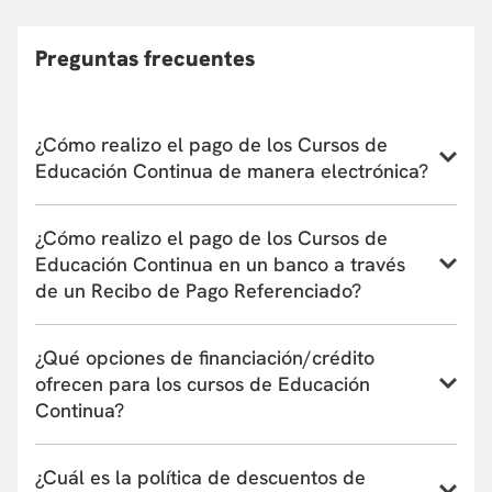
cancelar el programa. En este caso, el participante podrá
optar por la devolución de su dinero o reinvertirlo en otro
Preguntas frecuentes
curso de Educación Continua, asumiendo la diferencia si la
hubiera. En caso de retiro, consulte la Política de
Devoluciones
aquí
. La apertura y desarrollo del programa
estará sujeta al número de inscritos. El
¿Cómo realizo el pago de los Cursos de
Departamento/Facultad que ofrece el curso se reserva el
Educación Continua de manera electrónica?
derecho de admisión según el perfil académico de los
aspirantes.
Conoce el instructivo para inscribirte a un curso,
¿Cómo realizo el pago de los Cursos de
programa o taller de Educación Continua aquí
Educación Continua en un banco a través
de un Recibo de Pago Referenciado?
Conoce el instructivo de pago en bancos a través de
¿Qué opciones de financiación/crédito
un Recibo de Pago Referenciado aquí
ofrecen para los cursos de Educación
Continua?
La Universidad actualmente tiene convenio con
¿Cuál es la política de descuentos de
entidades financieras que ofrecen financiación de