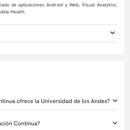
izado de aplicaciones Android y Web, Visual Analytics,
bile Health.
, por causas de fuerza mayor, a cambiar sus profesores
ipante podrá optar por la devolución de su dinero o
umiendo la diferencia si la hubiera. En caso de retiro,
ra y desarrollo del programa estará sujeta al número de
urso se reserva el derecho de admisión según el perfil
tinua ofrece la Universidad de los Andes?
edad de programas de Educación Continua, que incluyen
microcredenciales, certificaciones profesionales, entre
ación Continua?
icas, como análisis de datos, inteligencia artificial,