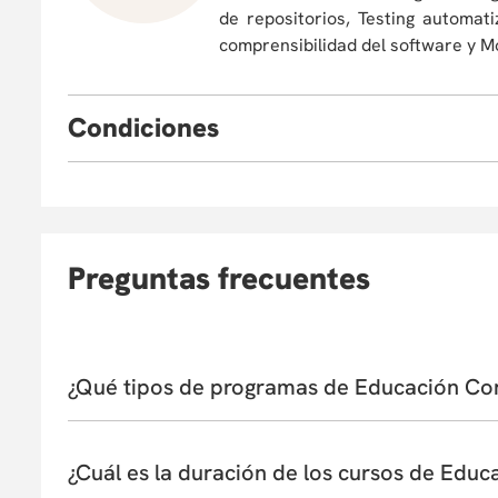
de repositorios, Testing automat
comprensibilidad del software y Mo
C
ondiciones
Eventualmente, la Universidad puede verse obligada
o cancelar el programa. En este caso, el partic
reinvertirlo en otro curso de Educación Continua, as
consulte la Política de Devoluciones
aquí
. La apertu
Preguntas frecuentes
inscritos. El Departamento/Facultad que ofrece el c
académico de los aspirantes.
¿Qué tipos de programas de Educación Con
La Universidad de los Andes ofrece una amplia vari
cursos, talleres, programas profesionales, macro y 
¿Cuál es la duración de los cursos de Educ
otros. Estas opciones abarcan diversas líneas temát