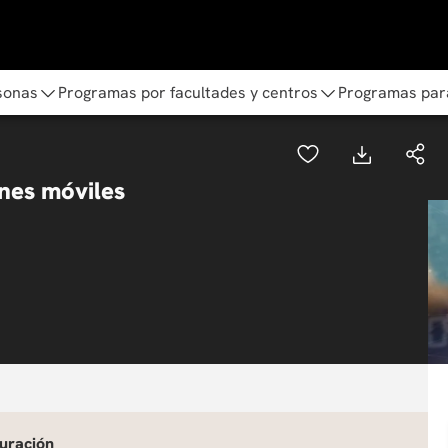
sonas
Programas por facultades y centros
Programas par
ones móviles
uración