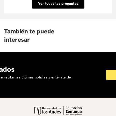
inmediata. Conoce las entidades con las que
Departamento de Ingeniería Industrial de la
Ver todas las preguntas
tenemos convenio aquí.
Universidad de Los Andes y Directora Ingenieros sin
Fronteras Colombia. Ingeniera Industrial de la
Pontifica Universidad Javeriana, Magister en
ingeniería Industrial de la Universidad de Los Andes
También te puede
y PhD en Management Engineering del Politecnico de
interesar
Milan. Ha centrado su investigación en el diseño y
desarrollo de proyectos comunitarios con impacto
social.
ados
a recibir las últimas noticias y entérate de
Sandra Merchán Rubiano
Doctora en Educación y Sociedad, Magíster en
Docencia e Ingeniera de Sistemas. Es coordinadora