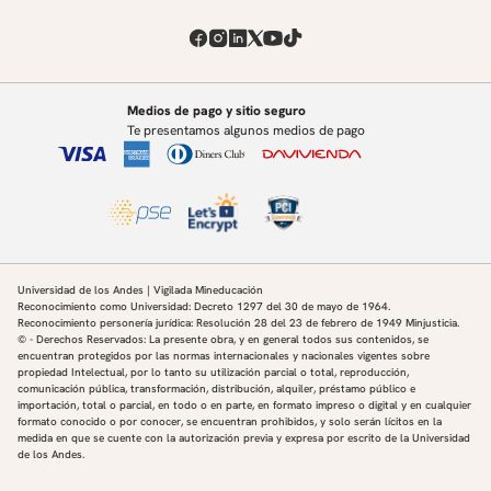
Instructor del departamento de Ingeniería Industrial
de la Universidad de los Andes. Es profesor de los
cursos Diseño en Ingeniería Industrial y Sistemas
Públicos. Samuel es ingeniero industrial de la
Universidad de los Andes y cuenta con un magíster
Medios de pago y sitio seguro
Te presentamos algunos medios de pago
en Ingeniería industrial de la misma universidad con
un enfoque en Dirección y Gestión Organizacional.
Actualmente, basa su investigación en las áreas de
ingeniería sistémica organizacional y diseño en
ingeniería industrial, en donde ha enfocado sus
proyectos en el desarrollo de soluciones sistémicas,
Universidad de los Andes | Vigilada Mineducación
en forma de políticas públicas con impacto social,
Reconocimiento como Universidad: Decreto 1297 del 30 de mayo de 1964.
tanto a nivel rural, como urbano; especialmente el
Reconocimiento personería jurídica: Resolución 28 del 23 de febrero de 1949 Minjusticia.
© - Derechos Reservados: La presente obra, y en general todos sus contenidos, se
manejo y aprovechamiento de residuos sólidos.
encuentran protegidos por las normas internacionales y nacionales vigentes sobre
propiedad Intelectual, por lo tanto su utilización parcial o total, reproducción,
comunicación pública, transformación, distribución, alquiler, préstamo público e
importación, total o parcial, en todo o en parte, en formato impreso o digital y en cualquier
formato conocido o por conocer, se encuentran prohibidos, y solo serán lícitos en la
medida en que se cuente con la autorización previa y expresa por escrito de la Universidad
de los Andes.