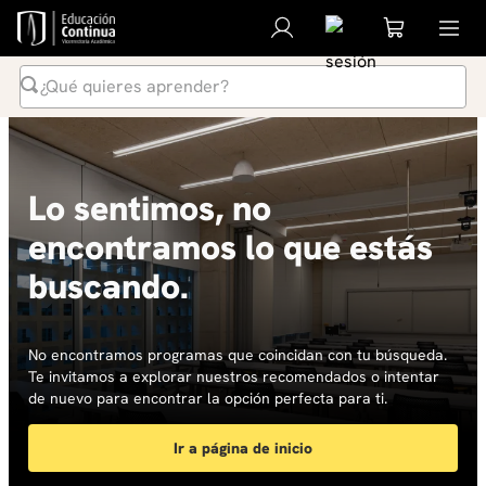
¿Qué quieres aprender?
Términos Más Buscados
1
.
inteligencia artificial
Lo sentimos, no
2
.
ia
encontramos lo que estás
3
.
curso
buscando.
4
.
diplomado
5
.
global english program
6
.
liderazgo
No encontramos programas que coincidan con tu búsqueda.
Te invitamos a explorar nuestros recomendados o intentar
7
.
inglés
de nuevo para encontrar la opción perfecta para ti.
8
.
derecho
Ir a página de inicio
9
.
música