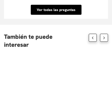
porcentaje que tu requieras y su aprobación es
inmediata. Conoce las entidades con las que
Ver todas las preguntas
tenemos convenio aquí.
También te puede
interesar