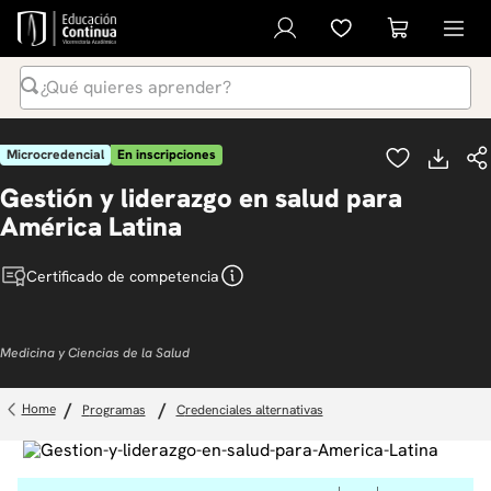
¿Qué quieres aprender?
Términos Más Buscados
Microcredencial
En inscripciones
1
.
inteligencia artificial
Gestión y liderazgo en salud para
2
.
ia
América Latina
3
.
curso
Certificado de competencia
4
.
diplomado
5
.
global english program
Medicina y Ciencias de la Salud
6
.
liderazgo
7
.
inglés
programas
credenciales alternativas
8
.
datos
9
.
música