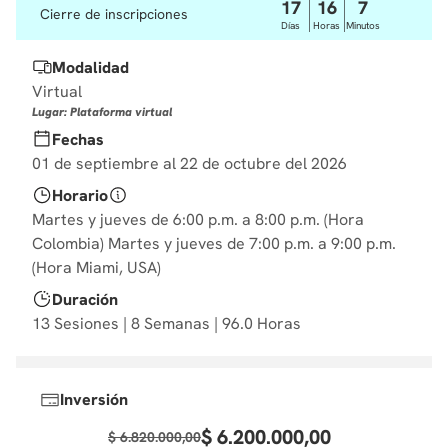
17
16
7
Cierre de inscripciones
10
.
diseño
Días
Horas
Minutos
Modalidad
Virtual
Lugar: Plataforma virtual
Fechas
01 de septiembre al 22 de octubre del 2026
Horario
Martes y jueves de 6:00 p.m. a 8:00 p.m. (Hora
Colombia) Martes y jueves de 7:00 p.m. a 9:00 p.m.
(Hora Miami, USA)
Duración
13 Sesiones | 8 Semanas | 96.0 Horas
Inversión
$
6
.
200
.
000
,
00
$
6
.
820
.
000
,
00