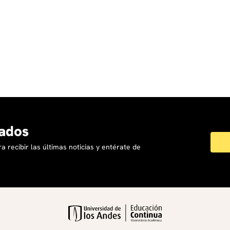
Sergio Arboleda. Experiencia de 20 años en
programas de pregrado, posgrado y educación
ejecutiva en PRIME BUSINESS SCHOOL, Universidad
Sergio Arboleda, Universidad Externado de
Colombia, Cámara de Comercio de Bogotá,
Universidad de la Sabana y Universidad de el
Bosque.
ados
a recibir las últimas noticias y entérate de
Jairo Hernan Abello Plata
Magíster en Dirección y Gerencia de Empresas del
Rosario, magíster en Biología Cultural de la Escuela
Matríztica de Santiago de Chile y la Universidad
Mayor de Santiago en Chile. Administrador de