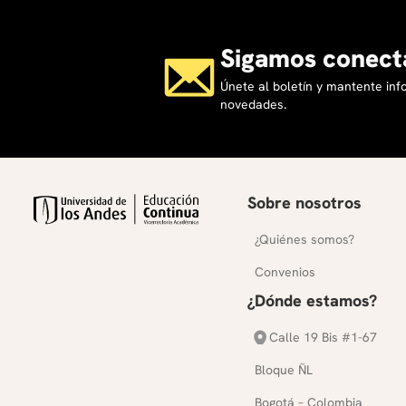
Sigamos conect
Únete al boletín y mantente in
novedades.
Sobre nosotros
¿Quiénes somos?
Convenios
¿Dónde estamos?
Calle 19 Bis #1-67
Bloque ÑL
Bogotá – Colombia