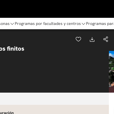
sonas
Programas por facultades y centros
Programas par
s finitos
uración