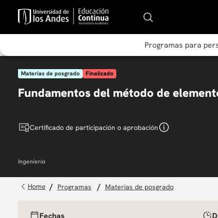
Programas para per
Materias de posgrado
Finalizado
Fundamentos del método de elemento
Certificado de participación o aprobación
Ingeniería
programas
materias de posgrado
Fechas
D