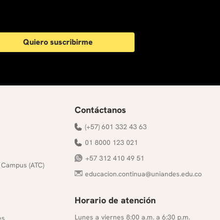
Quiero suscribirme
Contáctanos
(+57) 601 332 43 63
01 8000 123 021
+57 312 410 49 51
 Campus (ATC)
educacion.continua@uniandes.edu.co
Horario de atención
s
Lunes a viernes 8:00 a.m. a 6:30 p.m.
es