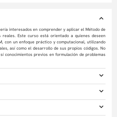
niería interesados en comprender y aplicar el Método de
s reales. Este curso está orientado a quienes deseen
M, con un enfoque práctico y computacional, utilizando
les, así como el desarrollo de sus propios códigos. No
sí conocimientos previos en formulación de problemas
 capaces de:
 del FEM: método de los residuos ponderados y
ión, diferentes tipos de elementos, y transformación de
acionales de FEM: desde la discretización o enmallado