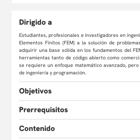
D
irigido a
Estudiantes, profesionales e investigadores en inge
Elementos Finitos (FEM) a la solución de problema
adquirir una base sólida en los fundamentos del FE
herramientas tanto de código abierto como comercia
se requiere un enfoque matemático avanzado, pero 
de ingeniería y programación.
O
bjetivos
Al completar este curso, los estudiantes deberán ser
P
rerrequisitos
Comprender los conceptos fundamentales
Profesionales en ingeniería o ciencias.
variacionales, funciones de forma o interpolac
C
ontenido
coordenadas.
Aplicar y desarrollar implementaciones comput