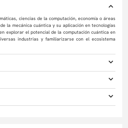
emáticas, ciencias de la computación, economía o áreas
de la mecánica cuántica y su aplicación en tecnologías
en explorar el potencial de la computación cuántica en
iversas industrias y familiarizarse con el ecosistema
a mecánica cuántica y su impacto en las tecnologías
 lineal.
omputación cuántica en diferentes industrias.
resarial cuántico y sus tendencias futuras.
, por causas de fuerza mayor, a cambiar sus profesores
ipante podrá optar por la devolución de su dinero o
umiendo la diferencia si la hubiera. En caso de retiro,