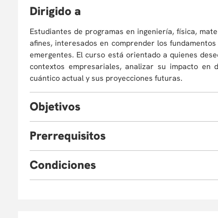
D
irigido a
Estudiantes de programas en ingeniería, física, mat
afines, interesados en comprender los fundamentos 
emergentes. El curso está orientado a quienes dese
contextos empresariales, analizar su impacto en d
cuántico actual y sus proyecciones futuras.
O
bjetivos
P
rerrequisitos
Comprender los conceptos fundamentales de l
emergentes.
Los estudiantes deben tener conocimientos en algebra
Analizar las aplicaciones empresariales de la c
C
ondiciones
Entender el panorama actual del ecosistema emp
Eventualmente, la Universidad puede verse obligada
o cancelar el programa. En este caso, el partic
reinvertirlo en otro curso de Educación Continua, as