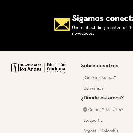
Sigamos conect
Únete al boletín y mantente in
novedades.
Sobre nosotros
¿Quiénes somos?
Convenios
¿Dónde estamos?
Calle 19 Bis #1-67
Bloque ÑL
Bogotá – Colombia