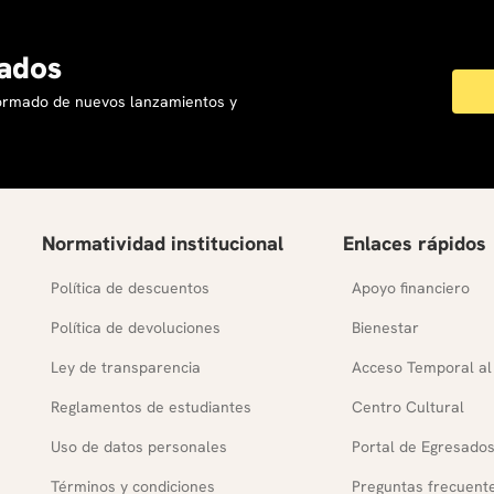
ados
formado de nuevos lanzamientos y
Normatividad institucional
Enlaces rápidos
Política de descuentos
Apoyo financiero
Política de devoluciones
Bienestar
Ley de transparencia
Acceso Temporal al
Reglamentos de estudiantes
Centro Cultural
Uso de datos personales
Portal de Egresado
Términos y condiciones
Preguntas frecuent