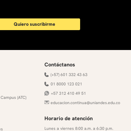
Quiero suscribirme
Contáctanos
(+57) 601 332 43 63
01 8000 123 021
+57 312 410 49 51
 Campus (ATC)
educacion.continua@uniandes.edu.co
Horario de atención
s
Lunes a viernes 8:00 a.m. a 6:30 p.m.
es