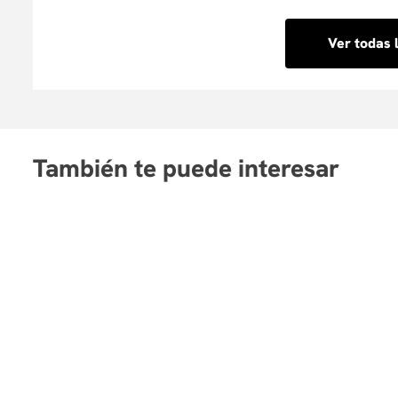
completar tu inscripción y pago en línea de forma ráp
Ver todas 
También te puede interesar