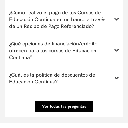
Conoce el instructivo para inscribirte a un curso,
¿Cómo realizo el pago de los Cursos de
programa o taller de Educación Continua aquí
Educación Continua en un banco a través
de un Recibo de Pago Referenciado?
Conoce el instructivo de pago en bancos a través de
¿Qué opciones de financiación/crédito
un Recibo de Pago Referenciado aquí
ofrecen para los cursos de Educación
Continua?
La Universidad actualmente tiene convenio con
¿Cuál es la política de descuentos de
entidades financieras que ofrecen financiación de
Educación Continua?
uno a seis meses. Estas entidades pueden cubrir
hasta el 100% del valor de la matrícula o el
Conoce nuestra Política de descuentos aquí.
porcentaje que tu requieras y su aprobación es
inmediata. Conoce las entidades con las que
Ver todas las preguntas
tenemos convenio aquí.