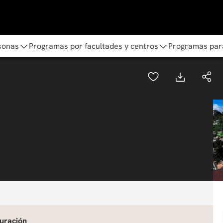
sonas
Programas por facultades y centros
Programas par
uración