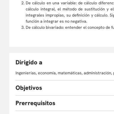
De cálculo en una variable: de cálculo diferenc
cálculo integral, el método de sustitución y 
integrales impropias, su definición y cálculo. S
función a integrar es no negativa.
De cálculo bivariado: entender el concepto de f
D
irigido a
Ingenierías, economía, matemáticas, administración, 
O
bjetivos
Dado que en la gran mayoría de casos no es posible c
P
rerrequisitos
el curso con la ayuda de las herramientas vistas en 
para la población a partir de una muestra aleatoria.
Cálculo integral-ecuaciones Diferenciales o Cálc