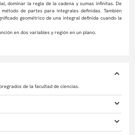
ial, dominar la regla de la cadena y sumas infinitas. De
el método de partes para integrales definidas. También
ignificado geométrico de una integral definida cuando la
unción en dos variables y región en un plano.
pregrados de la facultad de ciencias.
onocer toda la información de la población, al finalizar
clase, él estudiante pueda inferir, dar recomendaciones
ulo Integral con Ecuaciones diferenciales Honores y