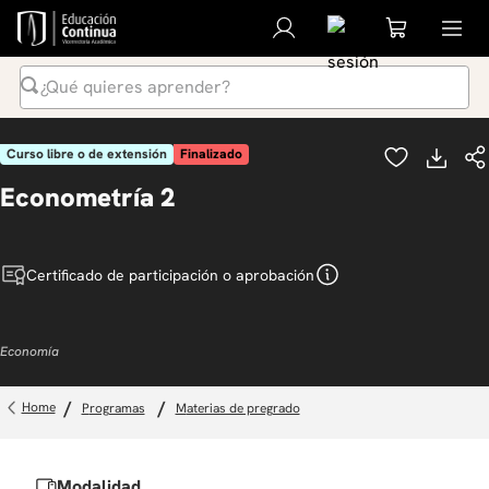
¿Qué quieres aprender?
Términos Más Buscados
Curso libre o de extensión
Finalizado
1
.
inteligencia artificial
Econometría 2
2
.
ia
3
.
curso
Certificado de participación o aprobación
4
.
diplomado
5
.
global english program
Economía
6
.
liderazgo
7
.
inglés
programas
materias de pregrado
8
.
datos
9
.
música
Modalidad