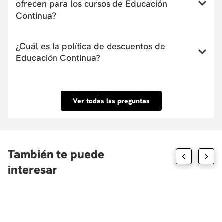
ofrecen para los cursos de Educación
válido antes del inicio del curso, tu inscripción podrá ser
cancelada
Continua?
y se realizará la
devolución del dinero
conforme a la normativa vigente en Colombia.
La Universidad actualmente tiene convenio con
La Universidad no se hace responsable de los
¿Cuál es la política de descuentos de
entidades financieras que ofrecen financiación de
procedimientos y regularización migratoria de sus
Educación Continua?
uno a seis meses. Estas entidades pueden cubrir
estudiantes extranjeros. Dicha responsabilidad es exclusiva
hasta el 100% del valor de la matrícula o el
e intransferible del estudiante extranjero.
Conoce nuestra Política de descuentos aquí.
porcentaje que tu requieras y su aprobación es
inmediata. Conoce las entidades con las que
Ver todas las preguntas
tenemos convenio aquí.
También te puede
interesar