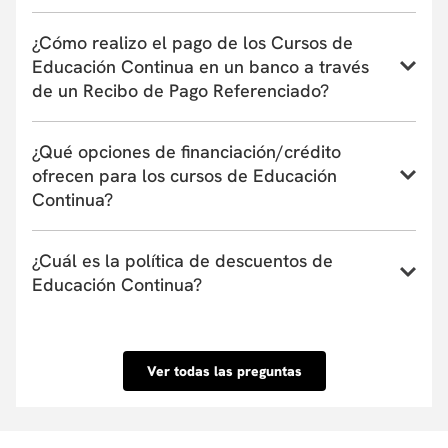
aspirantes.
Conoce el instructivo para inscribirte a un curso,
¿Cómo realizo el pago de los Cursos de
programa o taller de Educación Continua aquí
Educación Continua en un banco a través
de un Recibo de Pago Referenciado?
Conoce el instructivo de pago en bancos a través de
¿Qué opciones de financiación/crédito
un Recibo de Pago Referenciado aquí
ofrecen para los cursos de Educación
Continua?
La Universidad actualmente tiene convenio con
¿Cuál es la política de descuentos de
entidades financieras que ofrecen financiación de
Educación Continua?
uno a seis meses. Estas entidades pueden cubrir
hasta el 100% del valor de la matrícula o el
Conoce nuestra Política de descuentos aquí.
porcentaje que tu requieras y su aprobación es
inmediata. Conoce las entidades con las que
Ver todas las preguntas
tenemos convenio aquí.