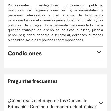
Profesionales, investigadores, funcionarios públicos,
miembros de organizaciones no gubernamentales y
personas interesadas en el análisis de fenómenos
relacionados con el crimen organizado, el narcotráfico y las
políticas de drogas. Especialmente recomendado para
quienes trabajan en diseño de políticas públicas, justicia
penal, seguridad, desarrollo territorial, derechos humanos
o estudios sociales y políticos contemporáneos.
C
ondiciones
Eventualmente, la Universidad puede verse obligada, por
causas de fuerza mayor, a cambiar sus profesores o
cancelar el programa. En este caso, el participante podrá
optar por la devolución de su dinero o reinvertirlo en otro
Preguntas frecuentes
curso de Educación Continua, asumiendo la diferencia si la
hubiera. En caso de retiro, consulte la Política de
Devoluciones
aquí
. La apertura y desarrollo del programa
estará sujeta al número de inscritos. El
¿Cómo realizo el pago de los Cursos de
Departamento/Facultad que ofrece el curso se reserva el
Educación Continua de manera electrónica?
derecho de admisión según el perfil académico de los