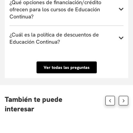
¿Qué opciones de financiación/crédito
un Recibo de Pago Referenciado aquí
ofrecen para los cursos de Educación
Continua?
La Universidad actualmente tiene convenio con
¿Cuál es la política de descuentos de
entidades financieras que ofrecen financiación de
Educación Continua?
uno a seis meses. Estas entidades pueden cubrir
hasta el 100% del valor de la matrícula o el
Conoce nuestra Política de descuentos aquí.
porcentaje que tu requieras y su aprobación es
inmediata. Conoce las entidades con las que
Ver todas las preguntas
tenemos convenio aquí.
También te puede
interesar