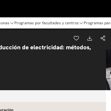
sonas
Programas por facultades y centros
Programas par
ducción de electricidad: métodos,
uración