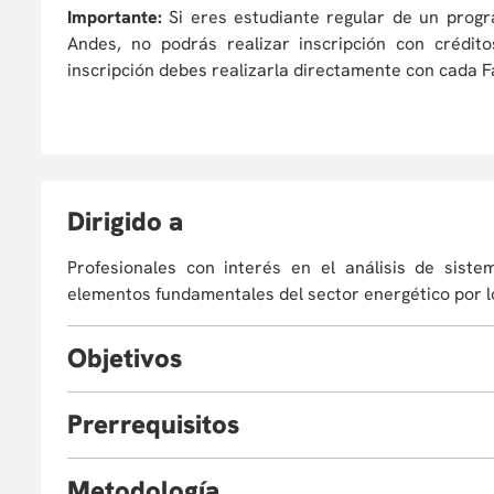
Importante:
Si eres estudiante regular de un prog
Andes, no podrás realizar inscripción con crédi
inscripción debes realizarla directamente con cada Fa
D
irigido a
Profesionales con interés en el análisis de siste
elementos fundamentales del sector energético por lo
O
bjetivos
Al finalizar el curso, estarás en capacidad de:
P
rerrequisitos
Explicar los componentes básicos de los si
Es ideal que el estudiante cuente con un título de p
generación, transmisión, distribución y consumo
M
etodología