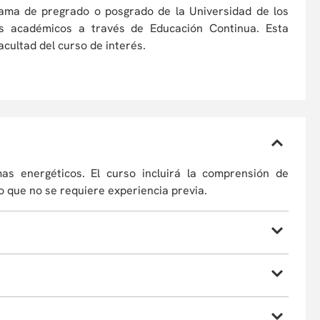
rama de pregrado o posgrado de la Universidad de los
tos académicos a través de Educación Continua. Esta
cultad del curso de interés.
mas energéticos. El curso incluirá la comprensión de
 que no se requiere experiencia previa.
stemas de producción de electricidad, incluyendo la
regrado o se encuentre cursando últimos semestres.
.