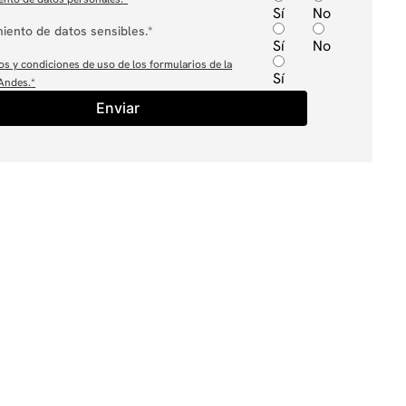
Sí
No
iento de datos sensibles.*
Sí
No
os y condiciones de uso de los formularios de la
Sí
 Andes.
*
Enviar