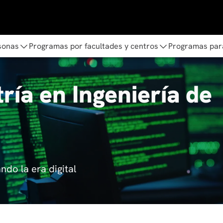
sonas
Programas por facultades y centros
Programas par
ría en Ingeniería de
ndo la era digital