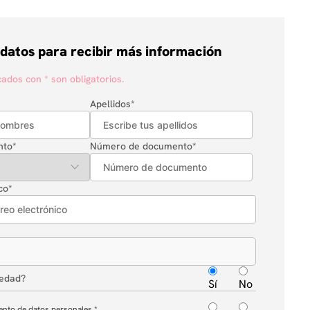
 datos para recibir más información
dos con * son obligatorios.
Apellidos
*
nto
*
Número de documento
*
co
*
 edad?
Sí
No
ento de datos personales.
*