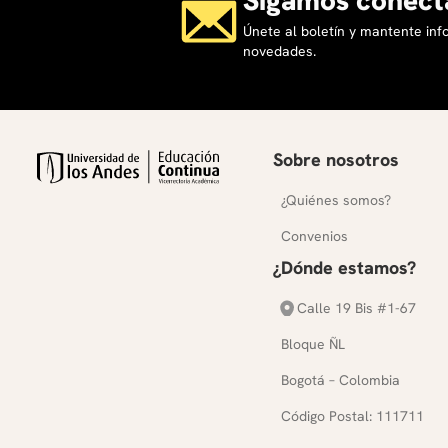
Únete al boletín y mantente in
novedades.
Sobre nosotros
¿Quiénes somos?
Convenios
¿Dónde estamos?
Calle 19 Bis #1-67
Bloque ÑL
Bogotá – Colombia
Código Postal: 111711