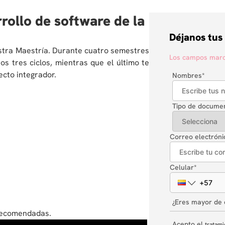
rrollo de software de la
Déjanos tus
estra Maestría. Durante cuatro semestres
Los campos marca
s tres ciclos, mientras que el último te
ecto integrador.
Nombres
*
Tipo de docume
Correo electróni
Celular
*
¿Eres mayor de
 recomendadas.
Acepto el
tratami