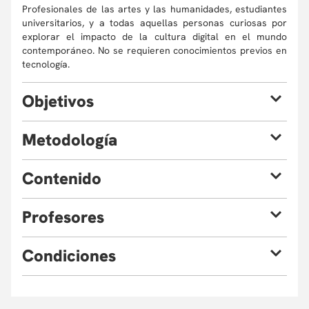
Profesionales de las artes y las humanidades, estudiantes
universitarios, y a todas aquellas personas curiosas por
explorar el impacto de la cultura digital en el mundo
contemporáneo. No se requieren conocimientos previos en
tecnología.
O
bjetivos
Al finalizar el curso, estarás en capacidad de:
M
etodología
Examinar cómo las instituciones culturales han
modificado sus enfoques de enseñanza, investigación
El curso combina sesiones teóricas con talleres prácticos
C
ontenido
y mediación después de la pandemia de covid-19,
basados en estudios de caso. Las sesiones teóricas
principalmente a través de herramientas digitales.
incluyen lecturas, análisis de ejemplos y debates sobre los
Analizar cómo nos conectamos con las instituciones
retos actuales de las instituciones culturales en la era
P
rofesores
¿Qué están haciendo los museos?
culturales a través de plataformas digitales y redes
digital. Los talleres ofrecen la oportunidad de adquirir
La relación entre arte y cultura digital.
sociales, y cómo esto impacta la dinámica de la
competencias específicas, como creación de contenido
Digitalización de colecciones.
participación cultural.
digital, diseño de estrategias para redes sociales y
C
ondiciones
Visitas virtuales a colecciones públicas de los
Identificar y evaluar los desafíos y oportunidades que
exploración de herramientas de mediación virtual. Cada
museos.
la era digital presenta en instituciones culturales.
participante desarrollará un proyecto final orientado a
Eventualmente, la Universidad puede verse obligada, por
Reflexión sobre la digitalización, la
resolver un reto digital para una institución.
causas de fuerza mayor, a cambiar sus profesores o
accesibilidad y el concepto de