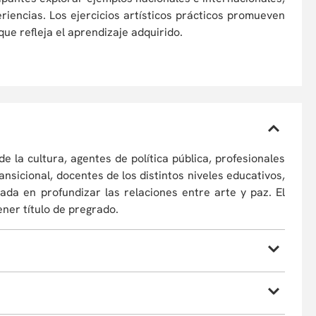
eriencias. Los ejercicios artísticos prácticos promueven
que refleja el aprendizaje adquirido.
de la cultura, agentes de política pública, profesionales
ansicional, docentes de los distintos niveles educativos,
sada en profundizar las relaciones entre arte y paz. El
ener título de pregrado.
d de:
úan las prácticas artísticas y la construcción de paz.