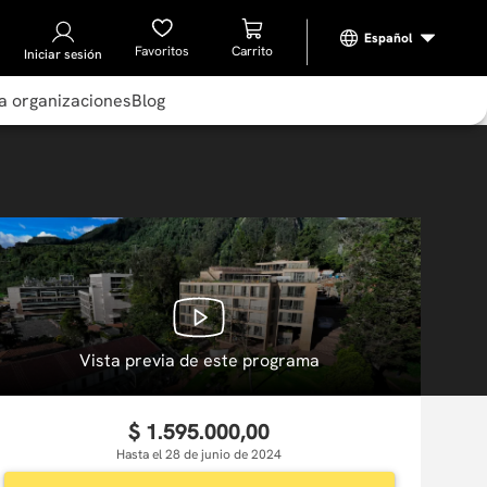
Favoritos
Iniciar sesión
a organizaciones
Blog
Vista previa de este programa
$
1
.
595
.
000
,
00
Hasta el 28 de junio de 2024