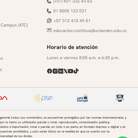
(+57) 601 332 43 63
01 8000 123 021
+57 312 410 49 51
 Campus (ATC)
educacion.continua@uniandes.edu.co
Horario de atención
s
Lunes a viernes 8:00 a.m. a 6:30 p.m.
es
s
 general todos sus contenidos, se encuentran protegidos por las normas internacionales y
por lo tanto su utilización parcial o total, reproducción, comunicación pública,
úblico e importación, total o parcial, en todo o en parte, en formato impreso o digital y en
uentran prohibidos, y solo serán lícitos en la medida en que se cuente con la
niversidad de los Andes.