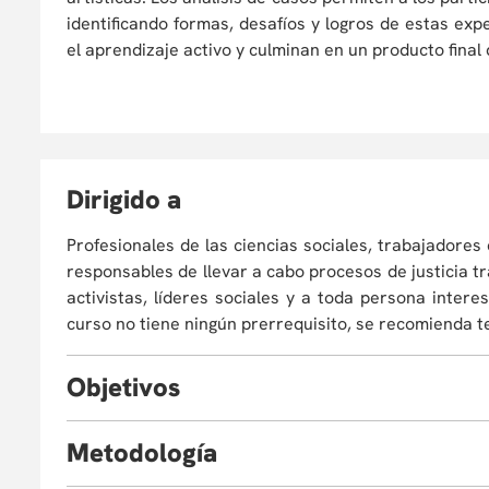
identificando formas, desafíos y logros de estas exp
el aprendizaje activo y culminan en un producto final 
D
irigido a
Profesionales de las ciencias sociales, trabajadores 
responsables de llevar a cabo procesos de justicia tr
activistas, líderes sociales y a toda persona intere
curso no tiene ningún prerrequisito, se recomienda t
O
bjetivos
Al finalizar el curso el estudiante estará en capacida
M
etodología
Comprender las diversas formas en que interact