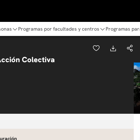
sonas
Programas por facultades y centros
Programas par
Acción Colectiva
uración