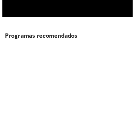
10
.
diseño
Programas recomendados
Programa Infantil y Juvenil de
Piloto de Drones Cer
formación musical
Soluciones Aéreas e