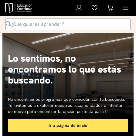
¿Qué quieres aprender?
Términos Más Buscados
1
.
inteligencia artificial
Lo sentimos, no
2
.
ia
encontramos lo que estás
3
.
curso
buscando.
4
.
diplomado
5
.
global english program
6
.
liderazgo
No encontramos programas que coincidan con tu búsqueda.
Te invitamos a explorar nuestros recomendados o intentar
7
.
inglés
de nuevo para encontrar la opción perfecta para ti.
8
.
datos
Ir a página de inicio
9
.
música