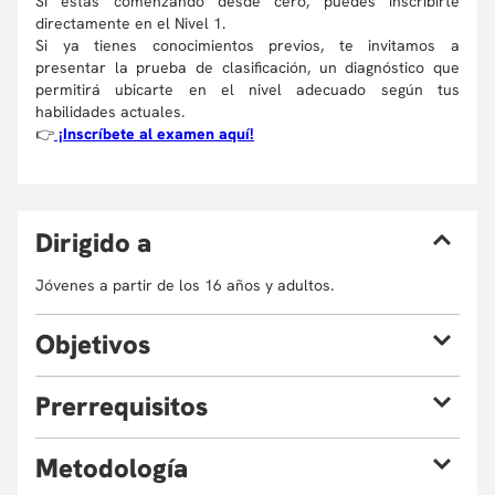
Si estás comenzando desde cero, puedes inscribirte
directamente en el Nivel 1.
Si ya tienes conocimientos previos, te invitamos a
presentar la prueba de clasificación, un diagnóstico que
permitirá ubicarte en el nivel adecuado según tus
habilidades actuales.
👉
¡Inscríbete al examen aquí!
D
irigido a
Jóvenes a partir de los 16 años y adultos.
O
bjetivos
P
rerrequisitos
Expandir su léxico en contextos formales e
informales, mejorando la precisión en el uso del
idioma.
Haber presentado examen de clasificación o haber
M
etodología
Participar activamente en conversaciones complejas,
aprobado el nivel 5.
expresando opiniones, acuerdos y desacuerdos de