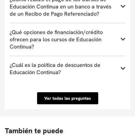
programa o taller de Educación Continua aquí
Expresión de modestia
Educación Continua en un banco a través
Expresiones de condicionalidad
⚠️Este
requisito es obligatorio
y deberás contar con el
de un Recibo de Pago Referenciado?
Resumir una idea
permiso migratorio correspondiente antes del inicio del
Indicar/señalar un cambio o novedad
curso.
Si tienes dudas frente a este proceso, consulta
Conoce el instructivo de pago en bancos a través de
nuestras
preguntas frecuentes
.
Recursos Gramaticales
¿Qué opciones de financiación/crédito
un Recibo de Pago Referenciado aquí
Importante:
Si no presentas un documento migratorio
ofrecen para los cursos de Educación
válido antes del inicio del curso, tu inscripción podrá ser
La oración con la partícula 把 para expresar
cancelada
Continua?
cambios, desplazamientos o transiciones
y se realizará la
devolución del dinero
conforme a la normativa vigente en Colombia.
Usos de 一边... 一边... para expresar simultaneidad
La comparación y los superlativos con los usos de 更
La Universidad actualmente tiene convenio con
La Universidad no se hace responsable de los
y 最
¿Cuál es la política de descuentos de
entidades financieras que ofrecen financiación de
procedimientos y regularización migratoria de sus
Comparación y preguntas retóricas
Educación Continua?
uno a seis meses. Estas entidades pueden cubrir
estudiantes extranjeros. Dicha responsabilidad es exclusiva
Complementos de resultado 上 vs 开
hasta el 100% del valor de la matrícula o el
e intransferible del estudiante extranjero.
Casos de verbo objeto separable para expresar la
Conoce nuestra Política de descuentos aquí.
porcentaje que tu requieras y su aprobación es
intensidad de la accion.
Oraciones de existencia con la partícula 着
inmediata. Conoce las entidades con las que
Ver todas las preguntas
Duplicación adjetival para implicar énfasis de alguna
tenemos convenio aquí.
cualidad
La particula adverbial 地
Conectores de secuencia para hablar en tiempo
pasado
También te puede
Hablar de terceros usando el registro impersonal