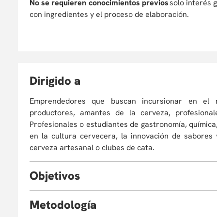
No se requieren conocimientos previos
solo interés 
con ingredientes y el proceso de elaboración.
D
irigido a
Emprendedores que buscan incursionar en el m
productores, amantes de la cerveza, profesiona
Profesionales o estudiantes de gastronomía, química,
en la cultura cervecera, la innovación de sabores
cerveza artesanal o clubes de cata.
O
bjetivos
Al finalizar el curso, estarás en capacidad de:
M
etodología
1. Comprender los fundamentos históricos de la cer