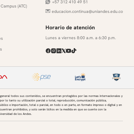
+57 312 410 49 51
 Campus (ATC)
educacion.continua@uniandes.edu.co
Horario de atención
s
Lunes a viernes 8:00 a.m. a 6:30 p.m.
es
s
 general todos sus contenidos, se encuentran protegidos por las normas internacionales y
por lo tanto su utilización parcial o total, reproducción, comunicación pública,
úblico e importación, total o parcial, en todo o en parte, en formato impreso o digital y en
uentran prohibidos, y solo serán lícitos en la medida en que se cuente con la
niversidad de los Andes.