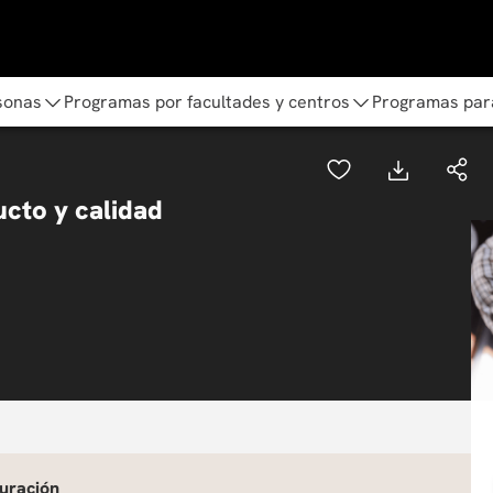
sonas
Programas por facultades y centros
Programas par
cto y calidad
uración