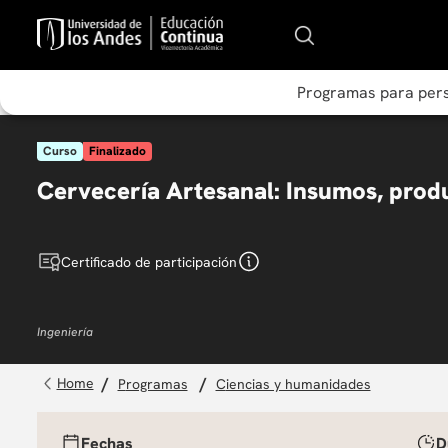
Programas para per
Curso
Finalizado
Cervecería Artesanal: Insumos, produ
Certificado de participación
Ingeniería
programas
ciencias y humanidades
Fechas
D