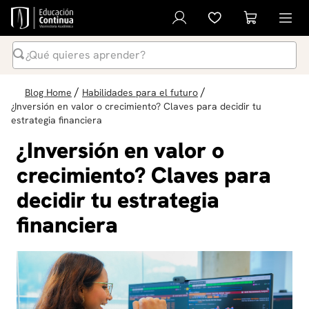
¿Qué quieres aprender?
Términos Más Buscados
/
/
Blog Home
Habilidades para el futuro
1
.
inteligencia artificial
¿Inversión en valor o crecimiento? Claves para decidir tu
estrategia financiera
2
.
ia
¿Inversión en valor o
3
.
curso
crecimiento? Claves para
4
.
diplomado
decidir tu estrategia
5
.
global english program
financiera
6
.
liderazgo
7
.
inglés
8
.
derecho
9
.
música