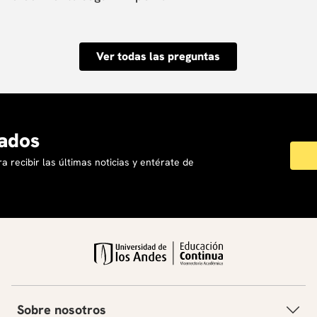
estén sobrevaloradas hoy.
Debes considerar tu tolerancia
al riesgo, horizonte de inversión
Ver todas las preguntas
y objetivos financieros. Perfiles
conservadores suelen preferir
valor; perfiles más agresivos,
ados
crecimiento.
a recibir las últimas noticias y entérate de
Sobre nosotros