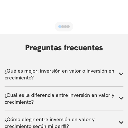
Preguntas frecuentes
¿Qué es mejor: inversión en valor o inversión en
crecimiento?
Depende de tu perfil. La inversión en valor prioriza
¿Cuál es la diferencia entre inversión en valor y
estabilidad y menor riesgo, mientras que la de
crecimiento?
crecimiento busca mayores retornos asumiendo más
volatilidad.
La inversión en valor se enfoca en activos subvalorados
¿Cómo elegir entre inversión en valor y
con fundamentos sólidos, mientras que la de crecimiento
crecimiento según mi perfil?
apuesta por empresas con alto potencial futuro, aunque