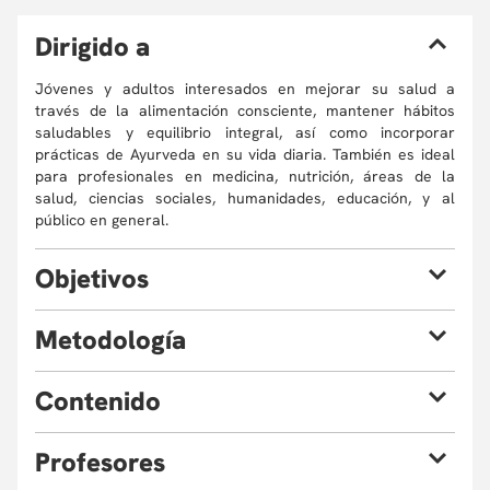
D
irigido a
Jóvenes y adultos interesados en mejorar su salud a
través de la alimentación consciente, mantener hábitos
saludables y equilibrio integral, así como incorporar
prácticas de Ayurveda en su vida diaria. También es ideal
para profesionales en medicina, nutrición, áreas de la
salud, ciencias sociales, humanidades, educación, y al
público en general.
O
bjetivos
Al finalizar el curso, estarás en capacidad de:
M
etodología
Comprender los conceptos básicos de la medicina
Ayurveda.
El curso realizará en modalidad virtual sincrónica, a partir
C
ontenido
Identificar el Dosha predominante en cada
de una metodología teórica, con actividades que permitan
participante (Vata, Pitta, Kapha).
alcanzar los objetivos de forma experiencial. Se recurrirá a
Entender la relación entre mente y cuerpo, desde la
la clase virtual y de educación vivencial, donde cada
P
rofesores
Introducción al Ayurveda: Teoría de los cinco
visión de Ayurveda y su conexión con la medicina
estudiante realizará ejercicios para su vida diaria en los
elementos, doshas vata, pitta y kapha.
occidental.