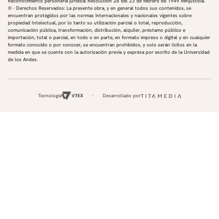
Reconocimiento personería jurídica: Resolución 28 del 23 de febrero de 1949 Minjusticia.
© - Derechos Reservados: La presente obra, y en general todos sus contenidos, se
encuentran protegidos por las normas internacionales y nacionales vigentes sobre
propiedad Intelectual, por lo tanto su utilización parcial o total, reproducción,
comunicación pública, transformación, distribución, alquiler, préstamo público e
importación, total o parcial, en todo o en parte, en formato impreso o digital y en cualquier
formato conocido o por conocer, se encuentran prohibidos, y solo serán lícitos en la
medida en que se cuente con la autorización previa y expresa por escrito de la Universidad
de los Andes.
Tecnología
Desarrollado por