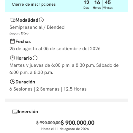
12
16
45
Cierre de inscripciones
10
.
diseño
Días
Horas
Minutos
Modalidad
Semipresencial / Blended
Lugar: Otro
Fechas
25 de agosto al 05 de septiembre del 2026
Horario
Martes y jueves de 6:00 p.m. a 8:30 p.m. Sábado de
6:00 p.m. a 8:30 p.m.
Duración
6 Sesiones | 2 Semanas | 12.5 Horas
Inversión
$
900
.
000
,
00
$
990
.
000
,
00
Hasta el 11 de agosto de 2026