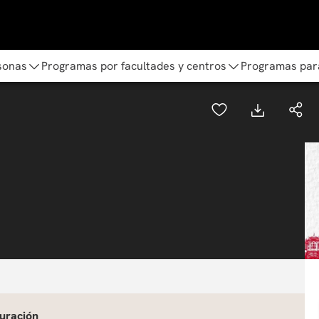
sonas
Programas por facultades y centros
Programas par
uración