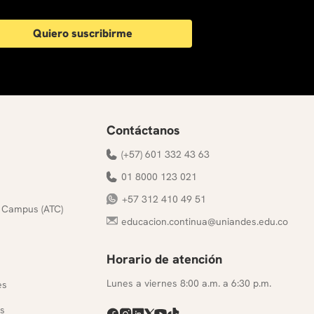
Quiero suscribirme
Contáctanos
(+57) 601 332 43 63
01 8000 123 021
+57 312 410 49 51
 Campus (ATC)
educacion.continua@uniandes.edu.co
Horario de atención
s
Lunes a viernes 8:00 a.m. a 6:30 p.m.
es
s