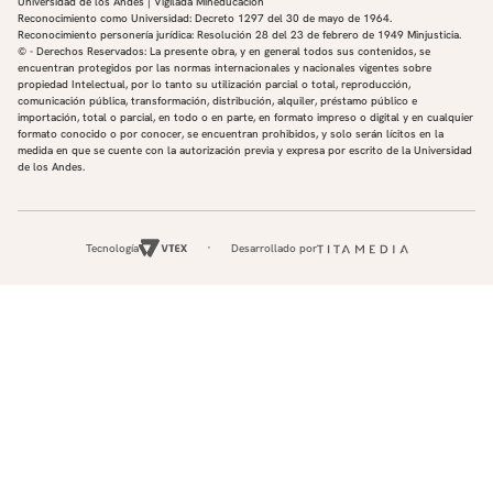
Universidad de los Andes | Vigilada Mineducación
Reconocimiento como Universidad: Decreto 1297 del 30 de mayo de 1964.
Reconocimiento personería jurídica: Resolución 28 del 23 de febrero de 1949 Minjusticia.
© - Derechos Reservados: La presente obra, y en general todos sus contenidos, se
encuentran protegidos por las normas internacionales y nacionales vigentes sobre
propiedad Intelectual, por lo tanto su utilización parcial o total, reproducción,
comunicación pública, transformación, distribución, alquiler, préstamo público e
importación, total o parcial, en todo o en parte, en formato impreso o digital y en cualquier
formato conocido o por conocer, se encuentran prohibidos, y solo serán lícitos en la
medida en que se cuente con la autorización previa y expresa por escrito de la Universidad
de los Andes.
Tecnología
Desarrollado por