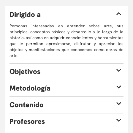
D
irigido a
Personas interesadas en aprender sobre arte, sus
principios, conceptos básicos y desarrollo a lo largo de la
historia, así como en adquirir conocimientos y herramientas
que le permitan aproximarse, disfrutar y apreciar los
objetos y manifestaciones que conocemos como obras de
arte.
O
bjetivos
Al finalizar el curso, podrás:
M
etodología
Descubrir los grandes temas y preguntas del arte en
América Latina y el Caribe en torno a la identidad, la
Este es un curso 100% virtual dictado por los profesores
C
ontenido
migración y el contexto geográfico, social y político.
de planta del Departamento de Historia del arte de la
Analizar críticamente obras producidas desde y
Universidad de los Andes y por conferencias invitados. Las
sobre América Latina y el Caribe en relación con su
clases consisten en sesiones en donde los profesores
Profesores
Arte latinoamericano o arte en Latinoamérica.
contexto histórico, cultural y social.
darán charlas magistrales sobre la temática de la sesión y
Arte antes de América Latina.
Adquirir herramientas teóricas y metodológicas para
en donde habrá espacios para el debate y la discusión.
Políticas e itinerarios de la imagen sagrada en la
Cada sesión es impartida por un profesor de planta del