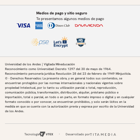
4. Endoscopia Respiratoria:
Medios de pago y sitio seguro
Escenario: Broncoespasmo severo durante
Te presentamos algunos medios de pago
broncoscopia rígida en paciente asmático.
Objetivo: Aplicación de medidas de rescate,
revaluación del nivel de sedación, anticipación del
riesgo en vía aérea reactiva
Módulo 5: Procedimientos Urológicos y Fertilidad. Virtual.
Litotricia, cistoscopía y abordajes prostáticos no
Universidad de los Andes | Vigilada Mineducación
invasivo
Reconocimiento como Universidad: Decreto 1297 del 30 de mayo de 1964.
Reconocimiento personería jurídica: Resolución 28 del 23 de febrero de 1949 Minjusticia.
Paciente bajo procedimiento de fertiización
© - Derechos Reservados: La presente obra, y en general todos sus contenidos, se
Evaluación del paciente frágil o geriátrico para
encuentran protegidos por las normas internacionales y nacionales vigentes sobre
sedación ambulatoria
propiedad Intelectual, por lo tanto su utilización parcial o total, reproducción,
comunicación pública, transformación, distribución, alquiler, préstamo público e
Manejo de la recuperación postanestésica fuera del
importación, total o parcial, en todo o en parte, en formato impreso o digital y en cualquier
área quirúrgica
formato conocido o por conocer, se encuentran prohibidos, y solo serán lícitos en la
medida en que se cuente con la autorización previa y expresa por escrito de la Universidad
Módulo 6: Anestesia Pediátrica fuera de Quirófano:
de los Andes.
Entendiendo al paciente pediátrico. Virtual.
Consideraciones anatómicas de población pediátrica
Consideraciones fisiológicas de población pediátrica
Tecnología
Desarrollado por
Consideraciones farmacológicas de población