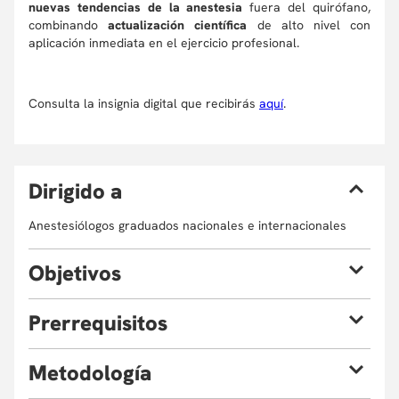
nuevas tendencias de la anestesia
fuera del quirófano,
combinando
actualización científica
de alto nivel con
aplicación inmediata en el ejercicio profesional.
Consulta la insignia digital que recibirás
aquí
.
D
irigido a
Anestesiólogos graduados nacionales e internacionales
O
bjetivos
Al finalizar la microcredencial estarás en la capacidad de:
P
rerrequisitos
1. Reconocer las indicaciones, contraindicaciones y riesgos
Registro Único Nacional de Talento Humano en Salud
específicos de la anestesia o sedación administrada en
M
etodología
ReTHUS de Medico, Diploma de Anestesiólogo y Registro
ambientes fuera del quirófano, incluyendo resonancia
Único Nacional de Talento Humano en Salud ReTHUS de
magnética, hemodinamia, gastroenterología, neumología y