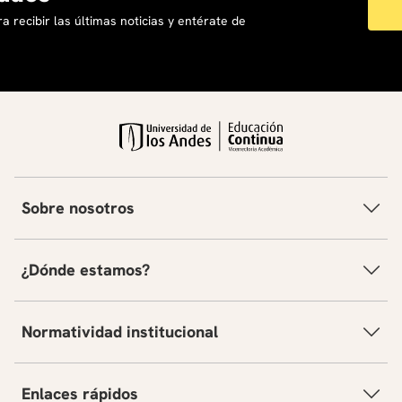
estadísticas.
Competencias socio- e interculturales:
Describir
a recibir las últimas noticias y entérate de
servicios relacionados con la industria alimenticia;
conocer el funcionamiento de los jardines
comunitarios en Alemania, conocer sobre los medios
de comunicación usados en países
germanoparlantes; adentrarse en la discusión de las
problemáticas medio ambientales; conocer sobre
eventos históricos de los países de habla alemana.
Sobre nosotros
¿Dónde estamos?
Normatividad institucional
Enlaces rápidos