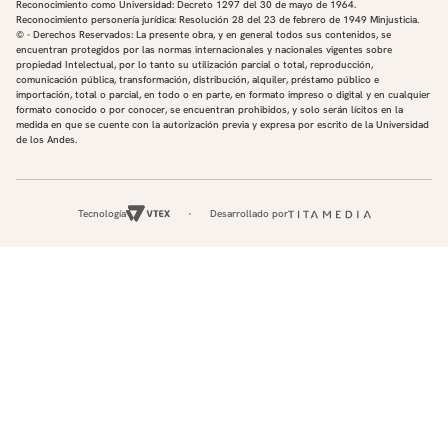
Reconocimiento como Universidad: Decreto 1297 del 30 de mayo de 1964.
Reconocimiento personería jurídica: Resolución 28 del 23 de febrero de 1949 Minjusticia.
© - Derechos Reservados: La presente obra, y en general todos sus contenidos, se
encuentran protegidos por las normas internacionales y nacionales vigentes sobre
propiedad Intelectual, por lo tanto su utilización parcial o total, reproducción,
comunicación pública, transformación, distribución, alquiler, préstamo público e
importación, total o parcial, en todo o en parte, en formato impreso o digital y en cualquier
formato conocido o por conocer, se encuentran prohibidos, y solo serán lícitos en la
medida en que se cuente con la autorización previa y expresa por escrito de la Universidad
de los Andes.
Tecnología
Desarrollado por