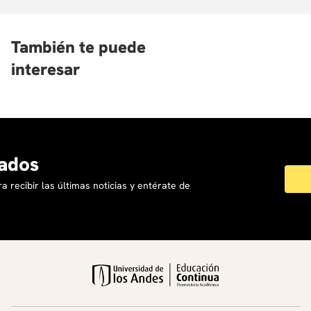
países.
De esta manera, los estudiantes podrán empezar a
También te puede
reconocer las diferencias entre las culturas de su país de
origen y la de los países de habla alemana, serán entonces
interesar
más conscientes de las particularidades regionales
alrededor de la lengua alemana. También podrán
establecer primeras comparaciones con otras culturas que
ya conozcan.
ados
a recibir las últimas noticias y entérate de