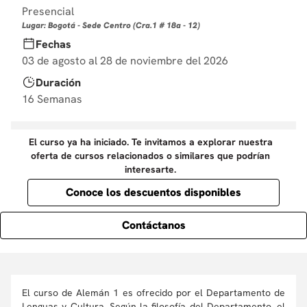
10
Presencial
.
diseño
Lugar: Bogotá - Sede Centro (Cra.1 # 18a - 12)
Fechas
03 de agosto al 28 de noviembre del 2026
Duración
16 Semanas
El curso ya ha iniciado. Te invitamos a explorar nuestra
oferta de cursos relacionados o similares que podrían
interesarte.
Conoce los descuentos disponibles
Contáctanos
El curso de Alemán 1 es ofrecido por el Departamento de
Lenguas y Cultura. Según la filosofía del Departamento, el