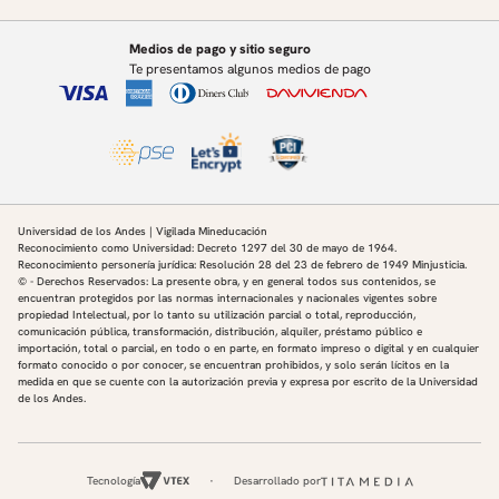
innovación en proyectos sociales y aplicando la
ciencia de los datos para la toma de decisiones en
Medios de pago y sitio seguro
Te presentamos algunos medios de pago
proyectos. CEO- Socia Fundadora de EQUILATERA,
Historiadora, Coach de género certificada por la
USAID y la Universidad de los Andes, auditora de
género certificada por el centro regional para
América Latina y El Caribe, líder transformacional
para potenciar la diversidad y la inclusión. Experta
Universidad de los Andes | Vigilada Mineducación
en el cambio organizacional para potenciar la
Reconocimiento como Universidad: Decreto 1297 del 30 de mayo de 1964.
gestión de la igualdad de género, la diversidad y la
Reconocimiento personería jurídica: Resolución 28 del 23 de febrero de 1949 Minjusticia.
© - Derechos Reservados: La presente obra, y en general todos sus contenidos, se
inclusión. Líder en la estructuración e
encuentran protegidos por las normas internacionales y nacionales vigentes sobre
propiedad Intelectual, por lo tanto su utilización parcial o total, reproducción,
implementación del Sello Equipares en Colombia.
comunicación pública, transformación, distribución, alquiler, préstamo público e
Líder en la estructuración del sello MIG SCORE de la
importación, total o parcial, en todo o en parte, en formato impreso o digital y en cualquier
formato conocido o por conocer, se encuentran prohibidos, y solo serán lícitos en la
OIT y del sello IGUALES en el Salvador.
medida en que se cuente con la autorización previa y expresa por escrito de la Universidad
de los Andes.
Tecnología
Desarrollado por