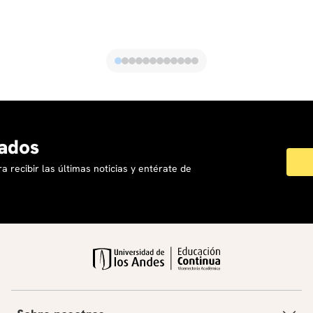
políticas públicas de la Alcaldía de Medellín a través
de la secretaría de las mujeres. Gerente general de
EQUILATERA con amplia experiencia en formación y
asesorías en el sector público y privado.
ados
a recibir las últimas noticias y entérate de
Luisa Díaz
Coordinadora académica del curso en Igualdad de
Género en la Fuerza Laboral. Ha participado en
versiones anteriores con el mismo rol y hay
realizado sesiones de coaching con tres de las 15
empresas que hicieron parte de la promoción,
logrando proyectos interesantes para alcanzar la
igualdad en las organizaciones. Adicionalmente Luisa