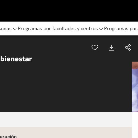
sonas
Programas por facultades y centros
Programas par
 bienestar
uración