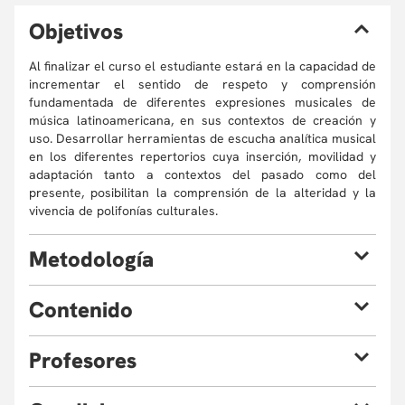
O
bjetivos
Al finalizar el curso el estudiante estará en la capacidad de
incrementar el sentido de respeto y comprensión
fundamentada de diferentes expresiones musicales de
música latinoamericana, en sus contextos de creación y
uso. Desarrollar herramientas de escucha analítica musical
en los diferentes repertorios cuya inserción, movilidad y
adaptación tanto a contextos del pasado como del
presente, posibilitan la comprensión de la alteridad y la
vivencia de polifonías culturales.
M
etodología
A partir de las sesiones de clase que incluyen exposiciones
C
ontenido
y una pregunta clave, se desarrollan talleres de audición
analítica.
En el trabajo extra clase, los participantes profundizan en
P
rofesores
Música de pueblos originarios
temas claves, buscan repertorios convergentes o
Músicas llegadas de España y Portugal
divergentes con los ejes de debate, realizan algunas
Música patriótica y procesos de independencia
lecturas analíticas y desarrollan un proyecto de canal