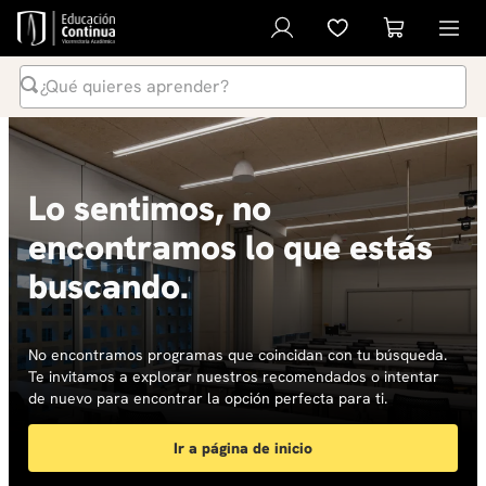
¿Qué quieres aprender?
Términos Más Buscados
1
.
inteligencia artificial
Lo sentimos, no
2
.
ia
encontramos lo que estás
3
.
curso
buscando.
4
.
diplomado
5
.
global english program
6
.
inglés
No encontramos programas que coincidan con tu búsqueda.
Te invitamos a explorar nuestros recomendados o intentar
7
.
liderazgo
de nuevo para encontrar la opción perfecta para ti.
8
.
música
Ir a página de inicio
9
.
derecho