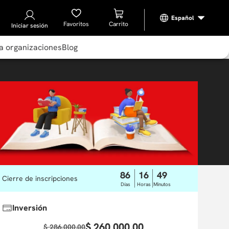
Favoritos
Iniciar sesión
a organizaciones
Blog
86
16
49
Cierre de inscripciones
Días
Horas
Minutos
Inversión
$
260
.
000
,
00
$
286
.
000
,
00