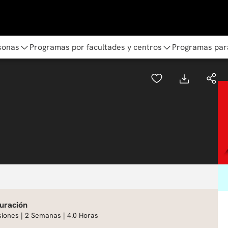
sonas
Programas por facultades y centros
Programas par
uración
siones | 2 Semanas | 4.0 Horas