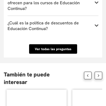
ofrecen para los cursos de Educación
Continua?
La Universidad actualmente tiene convenio con
¿Cuál es la política de descuentos de
entidades financieras que ofrecen financiación de
Educación Continua?
uno a seis meses. Estas entidades pueden cubrir
hasta el 100% del valor de la matrícula o el
Conoce nuestra Política de descuentos aquí.
porcentaje que tu requieras y su aprobación es
inmediata. Conoce las entidades con las que
Ver todas las preguntas
tenemos convenio aquí.
También te puede
interesar