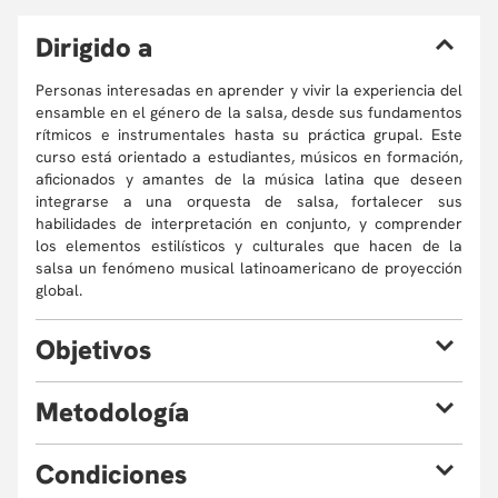
D
irigido a
Personas interesadas en aprender y vivir la experiencia del
ensamble en el género de la salsa, desde sus fundamentos
rítmicos e instrumentales hasta su práctica grupal. Este
curso está orientado a estudiantes, músicos en formación,
aficionados y amantes de la música latina que deseen
integrarse a una orquesta de salsa, fortalecer sus
habilidades de interpretación en conjunto, y comprender
los elementos estilísticos y culturales que hacen de la
salsa un fenómeno musical latinoamericano de proyección
global.
O
bjetivos
M
etodología
Fomentar en los estudiantes la confianza y seguridad
necesarias para enfrentar presentaciones en
público, mediante estrategias y prácticas que les
La metodología de este curso se centrará en un enfoque
C
ondiciones
permitan superar el miedo escénico, fortaleciendo su
práctico y vivencial, donde los estudiantes aprenderán a
expresión artística y su desenvolvimiento en