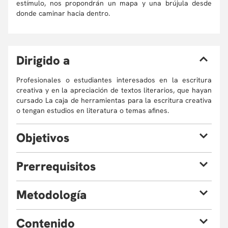
estímulo, nos propondrán un mapa y una brújula desde
donde caminar hacia dentro.
D
irigido a
Profesionales o estudiantes interesados en la escritura
creativa y en la apreciación de textos literarios, que hayan
cursado La caja de herramientas para la escritura creativa
o tengan estudios en literatura o temas afines.
O
bjetivos
Al finalizar el taller estarás en capacidad de:
P
rerrequisitos
Hacer una lectura de textos literarios desde la
perspectiva de la voz propia de quien escribe.
Haber cursado La caja de herramientas para la escritura
M
etodología
Desarrollar habilidades creativas mediante la
creativa o tener estudios en literatura o temas afines.
escritura y lectura.
El taller combina las siguientes metodologías:
Desarrollar habilidades críticas, creativas y de
C
ontenido
diálogo a partir del trabajo colectivo.