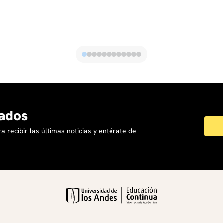
armado, desastres naturales, la migración y el
desplazamiento en distintas regiones del país.
Amplia experiencia con organizaciones
internacionales de cooperación y ayuda humanitaria
y entidades gubernamentales en el marco de la
atención integral a víctimas del conflicto armado, la
implementación del Acuerdo Final para la
Terminación del Conflicto y la atención a la crisis
migratoria. Se ha desempeñado como supervisor de
ados
equipos de salud mental y formador de equipos
psicosociales que trabajan en contextos de
a recibir las últimas noticias y entérate de
emergencias y desastres. Ha participado en la
construcción, implementación y seguimiento de
políticas públicas en salud mental y atención
psicosocial.