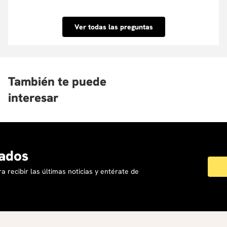
Conoce nuestra Política de descuentos aquí.
porcentaje que tu requieras y su aprobación es
inmediata. Conoce las entidades con las que
Ver todas las preguntas
tenemos convenio aquí.
También te puede
interesar
Los pasos perdidos de Alejo
La voz de las cuent
Carpentier
colombianas