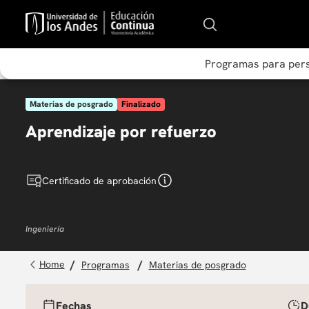
Programas para per
Materias de posgrado
Finalizado
Aprendizaje por refuerzo
Certificado de aprobación
Ingeniería
programas
materias de posgrado
Fechas
D