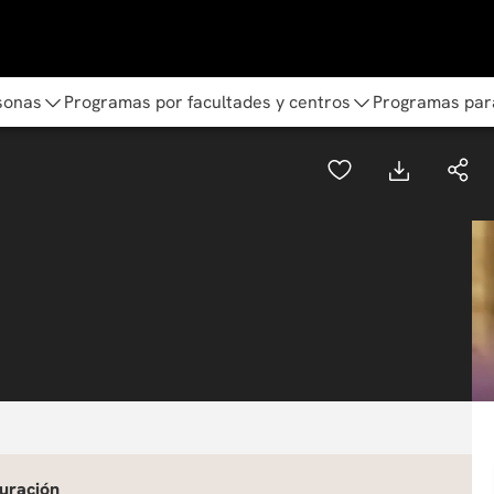
sonas
Programas por facultades y centros
Programas par
uración