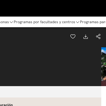
sonas
Programas por facultades y centros
Programas par
uración