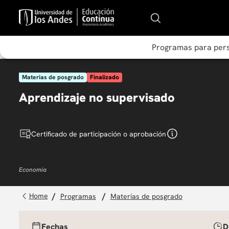
Programas para per
Materias de posgrado
Finalizado
Aprendizaje no supervisado
Certificado de participación o aprobación
Economía
programas
materias de posgrado
Fechas
D