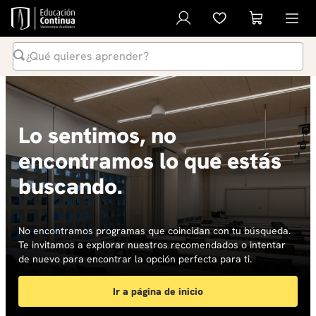
¿Qué quieres aprender?
Términos Más Buscados
1
.
inteligencia artificial
Lo sentimos, no
2
.
ia
encontramos lo que estás
3
.
curso
buscando.
4
.
diplomado
5
.
global english program
6
.
liderazgo
No encontramos programas que coincidan con tu búsqueda.
Te invitamos a explorar nuestros recomendados o intentar
7
.
inglés
de nuevo para encontrar la opción perfecta para ti.
8
.
música
Ir a página de inicio
9
.
diseño