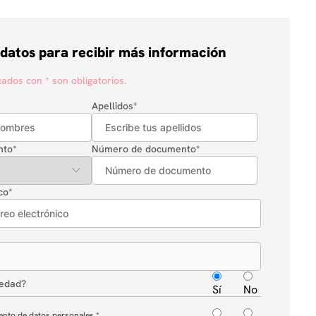
 datos para recibir más información
dos con * son obligatorios.
Apellidos
*
nto
*
Número de documento
*
co
*
 edad?
Sí
No
ento de datos personales.
*