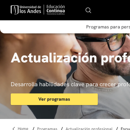
Programas para per
Actualización prof
Desarrolla habilidades clave para crecer pro
Ver programas
programas
actualización profesional
esc