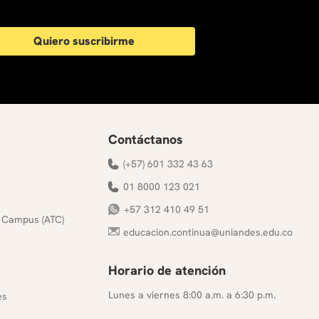
Quiero suscribirme
Contáctanos
(+57) 601 332 43 63
01 8000 123 021
+57 312 410 49 51
 Campus (ATC)
educacion.continua@uniandes.edu.co
Horario de atención
s
Lunes a viernes 8:00 a.m. a 6:30 p.m.
es