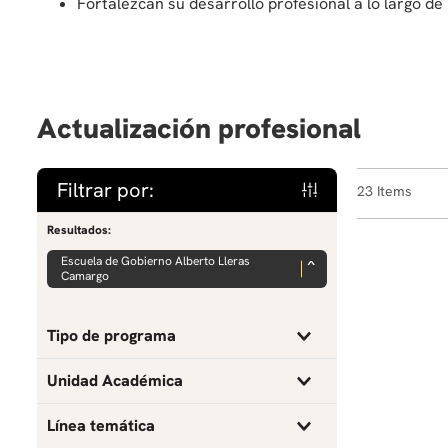
Fortalezcan su desarrollo profesional a lo largo de l
Actualización profesional
Filtrar por:
23
Resultados:
Escuela de Gobierno Alberto Lleras
Camargo
Tipo de programa
Curso
Unidad Académica
Programa profesionales ®
Escuela de Gobierno Alberto Lleras Camargo
Línea temática