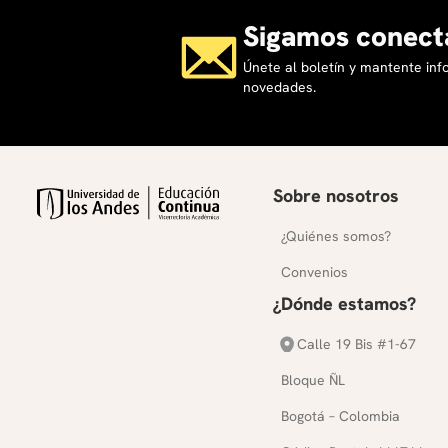
Sigamos conect
Únete al boletín y mantente in
novedades.
Sobre nosotros
¿Quiénes somos?
Convenios
¿Dónde estamos?
Calle 19 Bis #1-67
Bloque ÑL
Bogotá – Colombia