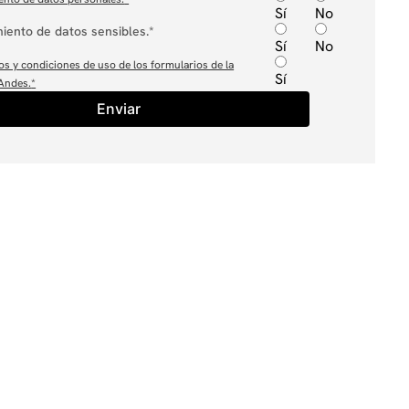
Sí
No
iento de datos sensibles.*
Sí
No
os y condiciones de uso de los formularios de la
Sí
 Andes.
*
Enviar