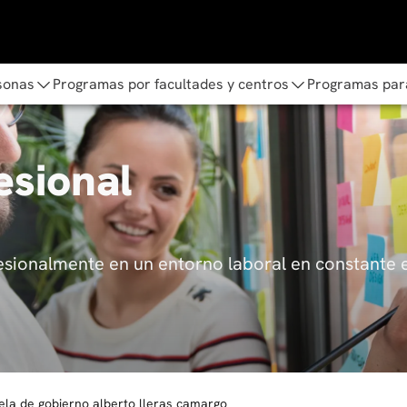
sonas
Programas por facultades y centros
Programas par
esional
fesionalmente en un entorno laboral en constante 
uela de gobierno alberto lleras camargo