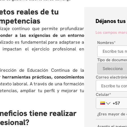
etos reales de tu
ompetencias
Déjanos tus
izaje continuo que permite profundizar
Los campos marca
ponder a las exigencias de un entorno
lizado es fundamental para adaptarse a
Nombres
*
 impactan el ejercicio profesional en
Tipo de docume
Dirección de Educación Continua de la
r herramientas prácticas, conocimientos
Correo electróni
ntexto laboral. A través de una formación
etencias, ampliar tu perfil y mejorar tu
Celular
*
eficios tiene realizar
¿Eres mayor de
esional?
Acepto el
tratami