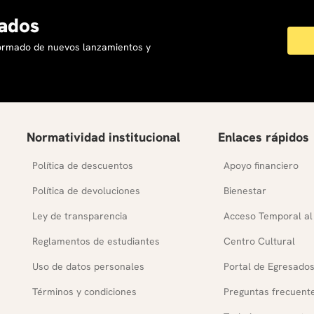
ados
formado de nuevos lanzamientos y
Normatividad institucional
Enlaces rápidos
Política de descuentos
Apoyo financiero
Política de devoluciones
Bienestar
Ley de transparencia
Acceso Temporal al
Reglamentos de estudiantes
Centro Cultural
Uso de datos personales
Portal de Egresado
Términos y condiciones
Preguntas frecuent