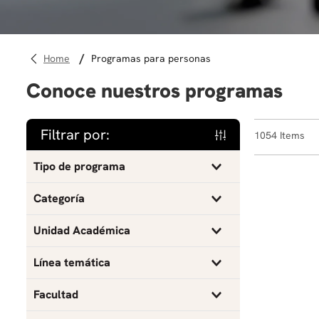
programas para personas
Conoce nuestros programas
Filtrar por:
1054
Tipo de programa
Curso
Categoría
Taller
Actualización profesional
Unidad Académica
Escuela Internacional de Verano
Ciencias y humanidades
Administración
Línea temática
Microcredencial
Escuela Internacional de Verano
Antropología
Agronegocios
Facultad
Programa
Credenciales Alternativas
Arquitectura
Análisis de datos