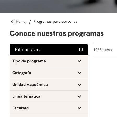
programas para personas
Conoce nuestros programas
Filtrar por:
1058
Tipo de programa
Curso
Categoría
Taller
Actualización profesional
Unidad Académica
Escuela Internacional de Verano
Ciencias y humanidades
Administración
Línea temática
Microcredencial
Escuela Internacional de Verano
Antropología
Agronegocios
Facultad
Programa
Credenciales Alternativas
Arquitectura
Análisis de datos