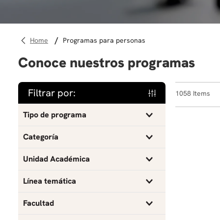
programas para personas
Conoce nuestros programas
Filtrar por:
1058
Tipo de programa
Curso
Categoría
Taller
Actualización profesional
Unidad Académica
Escuela Internacional de Verano
Ciencias y humanidades
Administración
Línea temática
Microcredencial
Escuela Internacional de Verano
Antropología
Agronegocios
Facultad
Programa
Credenciales Alternativas
Arquitectura
Análisis de datos