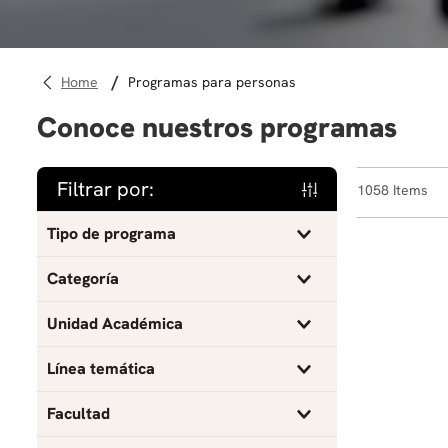
programas para personas
Conoce nuestros programas
Filtrar por:
1058
Tipo de programa
Curso
Categoría
Taller
Actualización profesional
Unidad Académica
Escuela Internacional de Verano
Ciencias y humanidades
Administración
Línea temática
Microcredencial
Escuela Internacional de Verano
Antropología
Agronegocios
Facultad
Programa
Credenciales Alternativas
Arquitectura
Análisis de datos