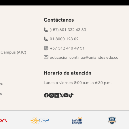
Contáctanos
(+57) 601 332 43 63
01 8000 123 021
+57 312 410 49 51
 Campus (ATC)
educacion.continua@uniandes.edu.co
Horario de atención
s
Lunes a viernes 8:00 a.m. a 6:30 p.m.
es
s