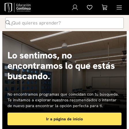
¿Qué quieres aprender?
Términos Más Buscados
1
.
inteligencia artificial
Lo sentimos, no
2
.
ia
encontramos lo que estás
3
.
curso
buscando.
4
.
diplomado
5
.
global english program
6
.
inglés
No encontramos programas que coincidan con tu búsqueda.
Te invitamos a explorar nuestros recomendados o intentar
7
.
liderazgo
de nuevo para encontrar la opción perfecta para ti.
8
.
música
Ir a página de inicio
9
.
derecho